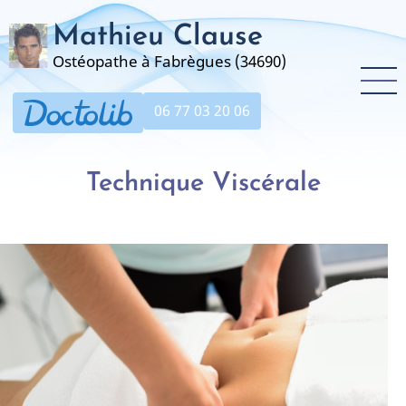
Aller
Mathieu Clause
au
contenu
Ostéopathe à Fabrègues (34690)
principal
06 77 03 20 06
Technique Viscérale