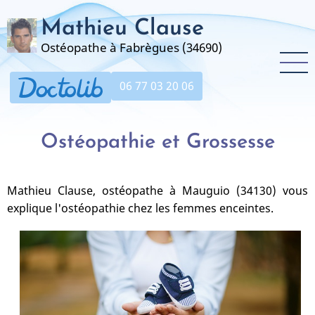
Aller
Mathieu Clause
au
contenu
Ostéopathe à Fabrègues (34690)
principal
06 77 03 20 06
Ostéopathie et Grossesse
Mathieu Clause, ostéopathe à Mauguio (34130) vous
explique l'ostéopathie chez les femmes enceintes.